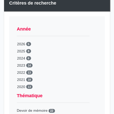
Critères de recherche
Année
2026
5
2025
8
2024
6
2023
14
2022
13
2021
19
2020
13
2019
42
Thématique
2018
29
2017
39
Devoir de mémoire
22