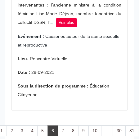
intervenantes : l’ancienne ministre à la condition
féminine Lise-Marie Déjean, membre fondatrice du
collectif DSSR, l’...
Voir plus
Événement :
Causeries autour de la santé sexuelle
et reproductive
Lieu:
Rencontre Virtuelle
Date :
28-09-2021
Sous la direction du programme :
Éducation
Citoyenne
1
2
3
4
5
6
7
8
9
10
...
30
31