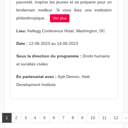
pauvreté, inspirer les jeunes et se préparer pour un
lendemain meilleur. Si vous êtes une institution
philanthropique...
Voir plus
Lieu:
Kellogg Conference Hotel, Washington, DC
Date :
12-06-2023 au 14-06-2023
Sous la direction du programme :
Droits humains
et sociétés civiles
En partenariat avec :
Ayiti Demen, Haiti
Development Institute
1
2
3
4
5
6
7
8
9
10
11
12
›