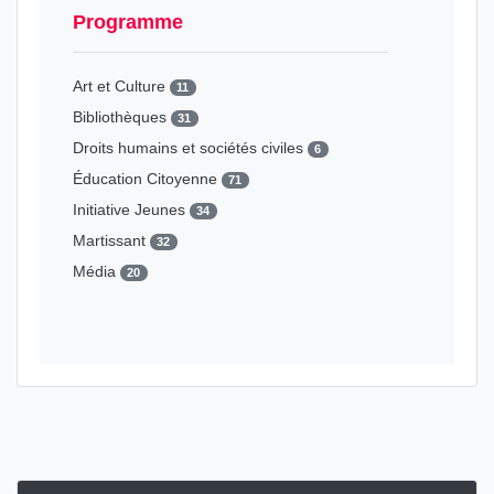
Campagne de sensibilisation
1
Programme
Causeries
3
Concours
9
Art et Culture
11
Conférence
36
Bibliothèques
31
Conférence-Débat
36
Droits humains et sociétés civiles
6
Consultation & Enquête
4
Éducation Citoyenne
71
Cycle d'expositions
1
Initiative Jeunes
34
Cycle de projections
0
Martissant
32
Diffusion
3
Média
20
Droits des personnes malades
0
Patrimoine
14
Exposition
19
Université Partenariat
8
Foire & Festival
2
Interview
1
Journée de sensibilisation
9
Journée internationale
3
Journée mondiale
1