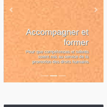
Previous
Next
Accompagner et
former
Pour que compétences et talents
soient mis au service de la
promotion des droits humains