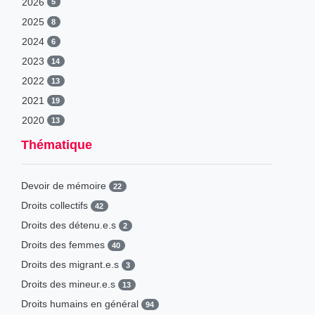
2026
5
2025
8
2024
6
2023
14
2022
13
2021
19
2020
13
2019
42
Thématique
2018
29
2017
39
Devoir de mémoire
22
Droits collectifs
42
Droits des détenu.e.s
2
Droits des femmes
40
Droits des migrant.e.s
3
Droits des mineur.e.s
13
Droits humains en général
94