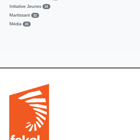
Cycle d'expositions
1
Initiative Jeunes
34
Cycle de projections
0
Martissant
32
Diffusion
3
Média
20
Droits des personnes malades
0
Patrimoine
14
Exposition
19
Université Partenariat
8
Foire & Festival
2
Interview
1
Journée de sensibilisation
9
Journée internationale
3
Journée mondiale
1
Journée portes ouvertes
2
Projection
11
Projet subventionné
12
Publication
4
Sensibilisation
11
Spectacle
3