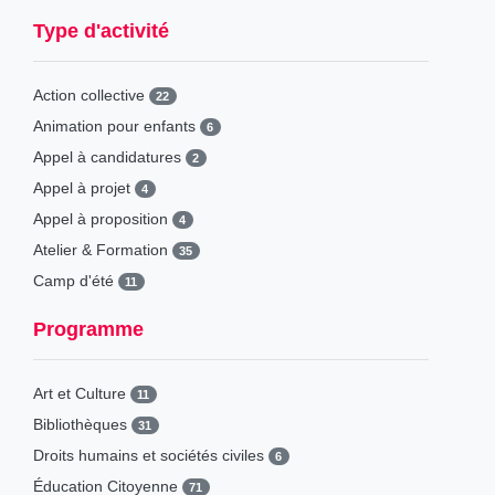
Type d'activité
Action collective
22
Animation pour enfants
6
Appel à candidatures
2
Appel à projet
4
Appel à proposition
4
Atelier & Formation
35
Camp d'été
11
Campagne de sensibilisation
1
Programme
Causeries
3
Concours
9
Art et Culture
11
Conférence
36
Bibliothèques
31
Conférence-Débat
36
Droits humains et sociétés civiles
6
Consultation & Enquête
4
Éducation Citoyenne
71