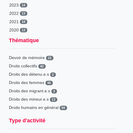
2023
14
2022
13
2021
19
2020
13
2019
42
Thématique
2018
29
2017
39
Devoir de mémoire
22
Droits collectifs
42
Droits des détenu.e.s
2
Droits des femmes
40
Droits des migrant.e.s
3
Droits des mineur.e.s
13
Droits humains en général
94
Type d'activité