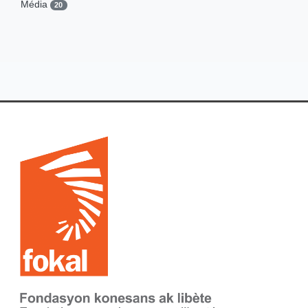
Média
20
Droits des personnes malades
0
Patrimoine
14
Exposition
19
Université Partenariat
8
Foire & Festival
2
Interview
1
Journée de sensibilisation
9
Journée internationale
3
Journée mondiale
1
Journée portes ouvertes
2
Projection
11
Projet subventionné
12
Publication
4
Sensibilisation
11
Spectacle
3
Subvention
13
Visite
7