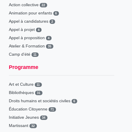
Action collective
22
Animation pour enfants
6
Appel à candidatures
2
Appel à projet
4
Appel à proposition
4
Atelier & Formation
35
Camp d'été
11
Campagne de sensibilisation
1
Programme
Causeries
3
Concours
9
Art et Culture
11
Conférence
36
Bibliothèques
31
Conférence-Débat
36
Droits humains et sociétés civiles
6
Consultation & Enquête
4
Éducation Citoyenne
71
Cycle d'expositions
1
Initiative Jeunes
34
Cycle de projections
0
Martissant
32
Diffusion
3