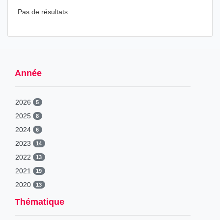
Pas de résultats
Année
2026
5
2025
8
2024
6
2023
14
2022
13
2021
19
2020
13
2019
42
Thématique
2018
29