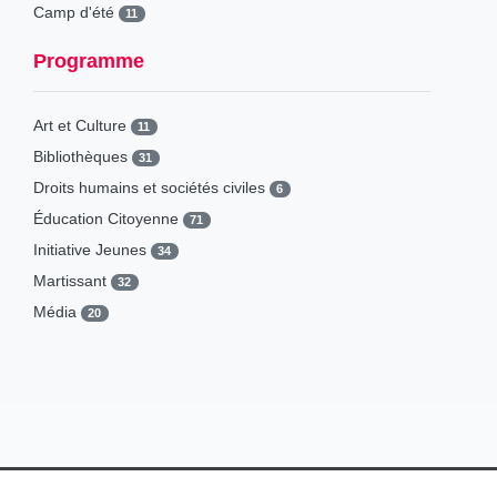
Camp d'été
11
Campagne de sensibilisation
1
Programme
Causeries
3
Concours
9
Art et Culture
11
Conférence
36
Bibliothèques
31
Conférence-Débat
36
Droits humains et sociétés civiles
6
Consultation & Enquête
4
Éducation Citoyenne
71
Cycle d'expositions
1
Initiative Jeunes
34
Cycle de projections
0
Martissant
32
Diffusion
3
Média
20
Droits des personnes malades
0
Patrimoine
14
Exposition
19
Université Partenariat
8
Foire & Festival
2
Interview
1
Journée de sensibilisation
9
Journée internationale
3