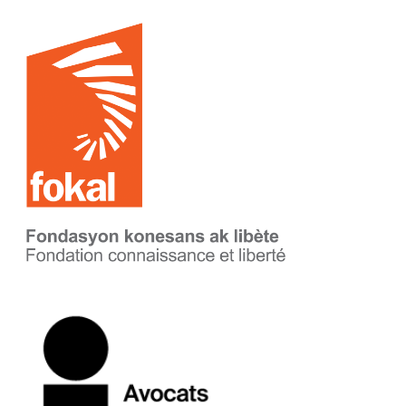
Journée mondiale
1
Journée portes ouvertes
2
Projection
11
Projet subventionné
12
Publication
4
Sensibilisation
11
Spectacle
3
Subvention
13
Visite
7