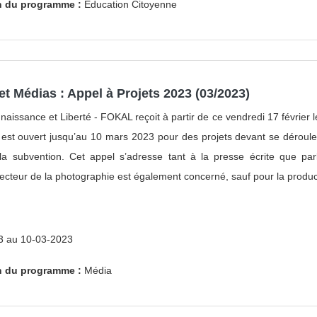
Publication
on du programme :
Éducation Citoyenne
4
Sensibilisation
11
Spectacle
3
Subvention
13
Visite
7
t Médias : Appel à Projets 2023 (03/2023)
aissance et Liberté - FOKAL reçoit à partir de ce vendredi 17 février
 est ouvert jusqu’au 10 mars 2023 pour des projets devant se déroul
 la subvention. Cet appel s’adresse tant à la presse écrite que par
 secteur de la photographie est également concerné, sauf pour la produc
3 au 10-03-2023
on du programme :
Média