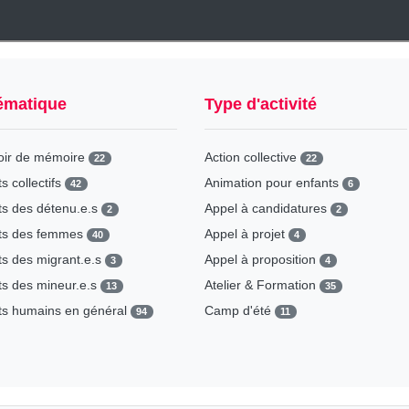
ématique
Type d'activité
oir de mémoire
Action collective
22
22
ts collectifs
Animation pour enfants
42
6
ts des détenu.e.s
Appel à candidatures
2
2
its des femmes
Appel à projet
40
4
ts des migrant.e.s
Appel à proposition
3
4
ts des mineur.e.s
Atelier & Formation
13
35
ts humains en général
Camp d'été
94
11
Campagne de sensibilisation
1
Causeries
3
Concours
9