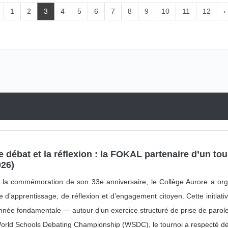
1
2
3
4
5
6
7
8
9
10
11
12
›
 débat et la réflexion : la FOKAL partenaire d’un tou
026)
 la commémoration de son 33e anniversaire, le Collège Aurore a orga
’apprentissage, de réflexion et d’engagement citoyen. Cette initiati
née fondamentale — autour d’un exercice structuré de prise de parole
World Schools Debating Championship (WSDC), le tournoi a respecté d