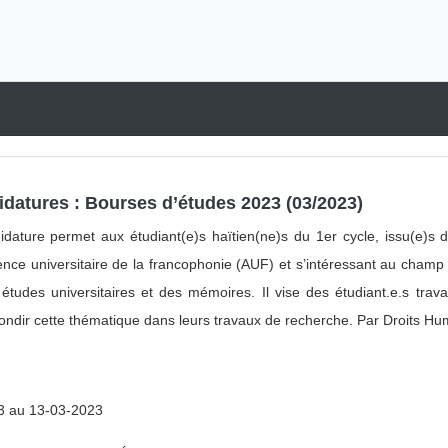
Conférence
36
Conférence-Débat
36
Consultation & Enquête
4
Cycle d'expositions
1
Cycle de projections
0
Diffusion
3
Droits des personnes malades
0
Exposition
idatures : Bourses d’études 2023 (03/2023)
19
Foire & Festival
2
idature permet aux étudiant(e)s haïtien(ne)s du 1er cycle, issu(e)s
Interview
1
ce universitaire de la francophonie (AUF) et s’intéressant au champ 
Journée de sensibilisation
9
études universitaires et des mémoires. Il vise des étudiant.e.s trav
Journée internationale
3
ondir cette thématique dans leurs travaux de recherche. Par Droits Huma
Journée mondiale
1
Journée portes ouvertes
2
Projection
11
3 au 13-03-2023
Projet subventionné
12