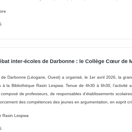
ore
6
ébat inter-écoles de Darbonne : le Collège Cœur de M
de Darbonne (Léogane, Ouest) a organisé, le 1er avril 2026, la grand
es à la Bibliothèque Rasin Lespwa. Tenue de 4h30 à 6h30, l’activité
c composé de professeurs, de responsables d’établissements scolaires et
rcement des compétences des jeunes en argumentation, en esprit criti
ue Rasin Lespwa
6