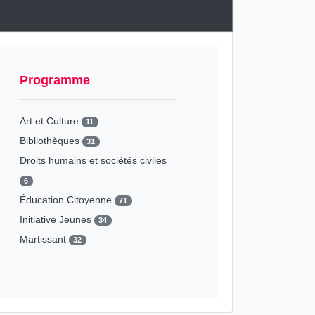
Programme
Art et Culture
11
Bibliothèques
31
Droits humains et sociétés civiles
6
Éducation Citoyenne
71
Initiative Jeunes
34
Martissant
32
Média
20
Patrimoine
14
Université Partenariat
8