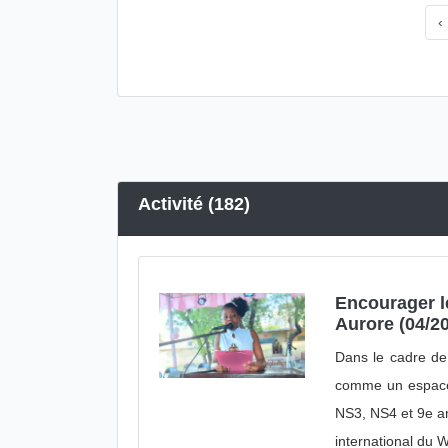
‹
Activité (182)
Encourager le
Aurore (04/2
Dans le cadre de
comme un espace d
NS3, NS4 et 9e an
international du 