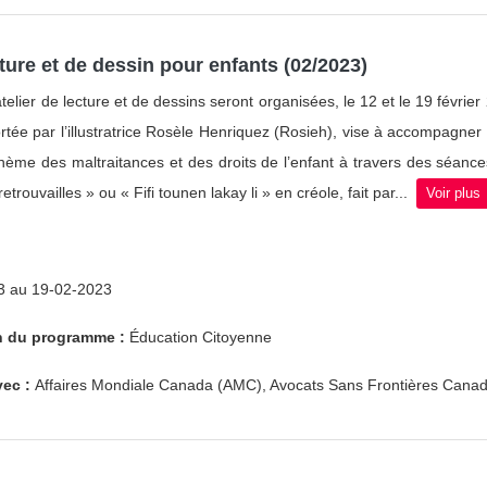
cture et de dessin pour enfants (02/2023)
elier de lecture et de dessins seront organisées, le 12 et le 19 février 20
 portée par l’illustratrice Rosèle Henriquez (Rosieh), vise à accompagne
thème des maltraitances et des droits de l’enfant à travers des séances
s retrouvailles » ou « Fifi tounen lakay li » en créole, fait par...
Voir plus
3 au 19-02-2023
on du programme :
Éducation Citoyenne
vec :
Affaires Mondiale Canada (AMC), Avocats Sans Frontières Cana