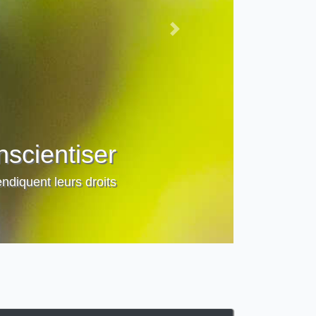
Next
 et former
on des droits humains